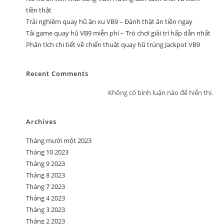
tiền thật
Trải nghiệm quay hũ ăn xu VB9 – Đánh thật ăn tiền ngay
Tải game quay hũ VB9 miễn phí – Trò chơi giải trí hấp dẫn nhất
Phân tích chi tiết về chiến thuật quay hũ trúng Jackpot VB9
Recent Comments
Không có bình luận nào để hiển thị.
Archives
Tháng mười một 2023
Tháng 10 2023
Tháng 9 2023
Tháng 8 2023
Tháng 7 2023
Tháng 4 2023
Tháng 3 2023
Tháng 2 2023