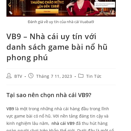
Đánh giá về uy tín của nhà cái Vuabai9
VB9 – Nhà cái uy tín với
danh sách game bài nổ hũ
phong phú
P
P
P
BTV
Tháng 7 11, 2023
Tin Tức
o
o
o
s
s
s
t
t
t
Tại sao nên chọn nhà cái VB9?
a
p
c
u
u
a
VB9
là một trong những nhà cái hàng đầu trong lĩnh
t
b
t
h
l
e
vực game bài có nổ hũ. Với nền tảng đáng tin cậy và
o
i
g
kinh nghiệm lâu năm,
nhà cái VB9
đã thu hút hàng
r
s
o
ngàn người chơi trên khắp thế giới. Dưới đây là một số