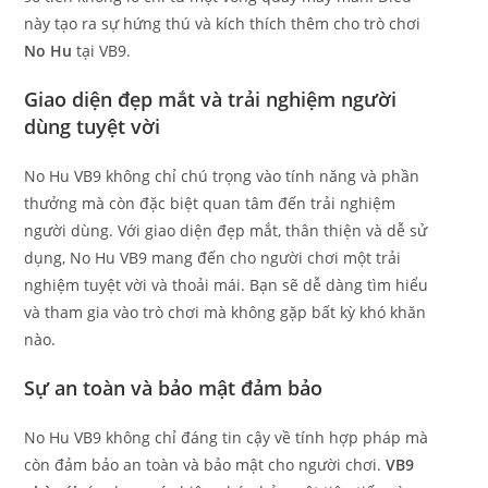
này tạo ra sự hứng thú và kích thích thêm cho trò chơi
No Hu
tại VB9.
Giao diện đẹp mắt và trải nghiệm người
dùng tuyệt vời
No Hu VB9 không chỉ chú trọng vào tính năng và phần
thưởng mà còn đặc biệt quan tâm đến trải nghiệm
người dùng. Với giao diện đẹp mắt, thân thiện và dễ sử
dụng, No Hu VB9 mang đến cho người chơi một trải
nghiệm tuyệt vời và thoải mái. Bạn sẽ dễ dàng tìm hiểu
và tham gia vào trò chơi mà không gặp bất kỳ khó khăn
nào.
Sự an toàn và bảo mật đảm bảo
No Hu VB9 không chỉ đáng tin cậy về tính hợp pháp mà
còn đảm bảo an toàn và bảo mật cho người chơi.
VB9