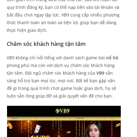
quy trình đăng ký, bạn có thể nạp tiền vào tài khoản và
bắt đầu chơi ngay lập tức. VB9 cung cấp nhiều phương
thức thanh toán an toàn và tiện lợi, giúp bạn dễ dàng
thực hiện giao dịch.
Chăm sóc khách hàng tận tâm
VB9 không chỉ nổi tiếng với danh sách game bài
nổ hũ
phong phú mà còn với dịch vụ chăm sóc khách hàng
tận tâm. Đội ngũ chăm sóc khách hàng của
VB9
sẵn
sàng hỗ trợ bạn mọi lúc, mọi nơi. Bất kể bạn gặp vấn
đề gì trong quá trình chơi game hoặc giao dịch, họ sẽ
luôn sẵn lòng giúp đỡ và giải quyết vấn đề cho bạn.