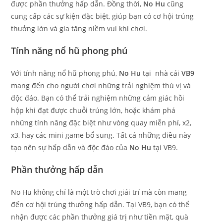
được phần thưởng hấp dẫn. Đồng thời,
No Hu
cũng
cung cấp các sự kiện đặc biệt, giúp bạn có cơ hội trúng
thưởng lớn và gia tăng niềm vui khi chơi.
Tính năng nổ hũ phong phú
Với tính năng nổ hũ phong phú,
No Hu
tại nhà cái
VB9
mang đến cho người chơi những trải nghiệm thú vị và
độc đáo. Bạn có thể trải nghiệm những cảm giác hồi
hộp khi đạt được chuỗi trúng lớn, hoặc khám phá
những tính năng đặc biệt như vòng quay miễn phí, x2,
x3, hay các mini game bổ sung. Tất cả những điều này
tạo nên sự hấp dẫn và độc đáo của
No Hu
tại VB9.
Phần thưởng hấp dẫn
No Hu không chỉ là một trò chơi giải trí mà còn mang
đến cơ hội trúng thưởng hấp dẫn. Tại VB9, bạn có thể
nhận được các phần thưởng giá trị như tiền mặt, quà