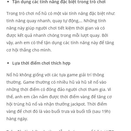
Tận dụng các tính năng đặc biệt trong trò chơi
Trong trò chơi nổ hũ có một vài tính năng đặc biệt như:
tính năng quay nhanh, quay tự động,… Những tính
năng này giúp người chơi tiết kiệm thời gian và có
được kết quả nhanh chóng trong mỗi lượt quay. Bởi
vậy, anh em có thể tận dụng các tính năng này để tăng
cơ hội thắng cho mình.
Lựa thời điểm chơi thích hợp
Nổ hũ không giống với các tựa game giải trí thông
thường. Game thường có nhiều hũ và hũ sẽ nổ vào
những thời điểm có đông đảo người chơi tham gia. Vì
thế, anh em cần nắm được thời điểm vàng để tăng cơ
hội trúng hũ nổ và nhận thưởng jackpot. Thời điểm
vàng để chơi đó là vào buổi trưa và buổi tối (sau 19h)
hàng ngày.