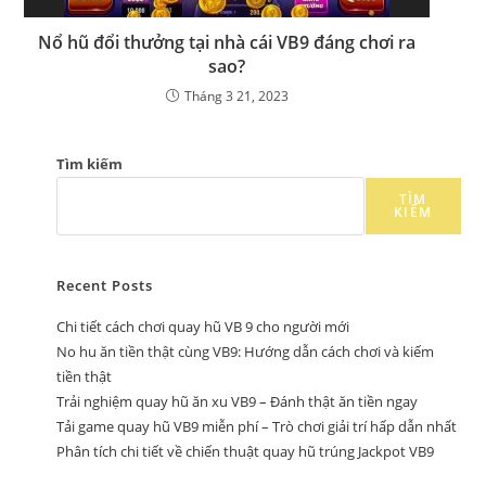
Nổ hũ đổi thưởng tại nhà cái VB9 đáng chơi ra
sao?
Tháng 3 21, 2023
Tìm kiếm
TÌM
KIẾM
Recent Posts
Chi tiết cách chơi quay hũ VB 9 cho người mới
No hu ăn tiền thật cùng VB9: Hướng dẫn cách chơi và kiếm
tiền thật
Trải nghiệm quay hũ ăn xu VB9 – Đánh thật ăn tiền ngay
Tải game quay hũ VB9 miễn phí – Trò chơi giải trí hấp dẫn nhất
Phân tích chi tiết về chiến thuật quay hũ trúng Jackpot VB9