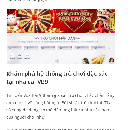
Khám phá hệ thống trò chơi đặc sắc
tại nhà cái VB9
Tìm đến Vua Bài 9 tham gia các trò chơi chắc chắn rằng
anh em sẽ vô cùng bất ngờ. Bởi vì các trò chơi tại đây
vô cùng đa dạng, có thể đáp ứng bất cứ nhu cầu nào
của người chơi như: