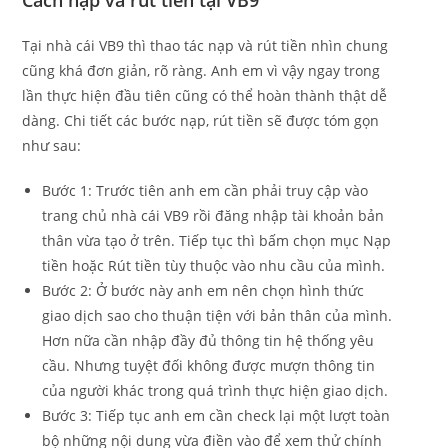
Tại nhà cái VB9 thì thao tác nạp và rút tiền nhìn chung
cũng khá đơn giản, rõ ràng. Anh em vì vậy ngay trong
lần thực hiện đầu tiên cũng có thể hoàn thành thật dễ
dàng. Chi tiết các bước nạp, rút tiền sẽ được tóm gọn
như sau:
Bước 1: Trước tiên anh em cần phải truy cập vào
trang chủ nhà cái VB9 rồi đăng nhập tài khoản bản
thân vừa tạo ở trên. Tiếp tục thì bấm chọn mục Nạp
tiền hoặc Rút tiền tùy thuộc vào nhu cầu của mình.
Bước 2: Ở bước này anh em nên chọn hình thức
giao dịch sao cho thuận tiện với bản thân của mình.
Hơn nữa cần nhập đầy đủ thông tin hệ thống yêu
cầu. Nhưng tuyệt đối không được mượn thông tin
của người khác trong quá trình thực hiện giao dịch.
Bước 3: Tiếp tục anh em cần check lại một lượt toàn
bộ những nội dung vừa điền vào để xem thử chính