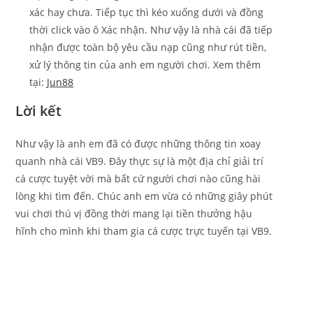
xác hay chưa. Tiếp tục thì kéo xuống dưới và đồng
thời click vào ô Xác nhận. Như vậy là nhà cái đã tiếp
nhận được toàn bộ yêu cầu nạp cũng như rút tiền,
xử lý thông tin của anh em người chơi. Xem thêm
tại:
Jun88
Lời kết
Như vậy là anh em đã có được những thông tin xoay
quanh nhà cái VB9. Đây thực sự là một địa chỉ giải trí
cá cược tuyệt vời mà bất cứ người chơi nào cũng hài
lòng khi tìm đến. Chúc anh em vừa có những giây phút
vui chơi thú vị đồng thời mang lại tiền thưởng hậu
hĩnh cho mình khi tham gia cá cược trực tuyến tại VB9.