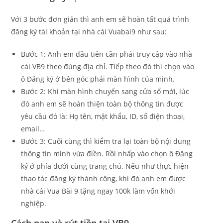
Với 3 bước đơn giản thì anh em sẽ hoàn tất quá trình
đăng ký tài khoản tại nhà cái Vuabai9 như sau:
Bước 1: Anh em đầu tiên cần phải truy cập vào nhà
cái VB9 theo đúng địa chỉ. Tiếp theo đó thì chọn vào
ô Đăng ký ở bên góc phải màn hình của mình.
Bước 2: Khi màn hình chuyển sang cửa sổ mới, lúc
đó anh em sẽ hoàn thiện toàn bộ thông tin được
yêu cầu đó là: Họ tên, mật khẩu, ID, số điện thoại,
email…
Bước 3: Cuối cùng thì kiểm tra lại toàn bộ nội dung
thông tin mình vừa điền. Rồi nhấp vào chọn ô Đăng
ký ở phía dưới cùng trang chủ. Nếu như thực hiện
thao tác đăng ký thành công, khi đó anh em được
nhà cái Vua Bài 9 tặng ngay 100k làm vốn khởi
nghiệp.
Cách nạp và rút tiền tại VB9