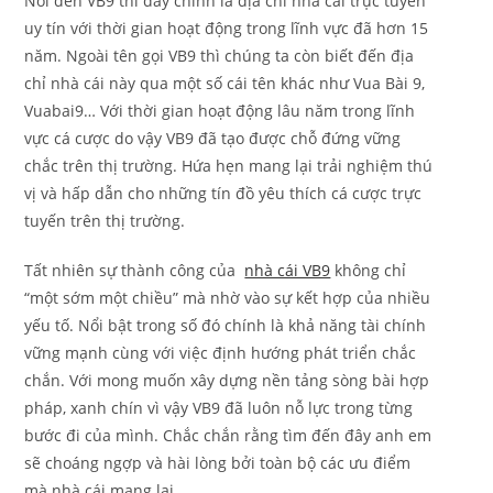
Nói đến VB9 thì đây chính là địa chỉ nhà cái trực tuyến
uy tín với thời gian hoạt động trong lĩnh vực đã hơn 15
năm. Ngoài tên gọi VB9 thì chúng ta còn biết đến địa
chỉ nhà cái này qua một số cái tên khác như Vua Bài 9,
Vuabai9… Với thời gian hoạt động lâu năm trong lĩnh
vực cá cược do vậy VB9 đã tạo được chỗ đứng vững
chắc trên thị trường. Hứa hẹn mang lại trải nghiệm thú
vị và hấp dẫn cho những tín đồ yêu thích cá cược trực
tuyến trên thị trường.
Tất nhiên sự thành công của
nhà cái VB9
không chỉ
“một sớm một chiều” mà nhờ vào sự kết hợp của nhiều
yếu tố. Nổi bật trong số đó chính là khả năng tài chính
vững mạnh cùng với việc định hướng phát triển chắc
chắn. Với mong muốn xây dựng nền tảng sòng bài hợp
pháp, xanh chín vì vậy VB9 đã luôn nỗ lực trong từng
bước đi của mình. Chắc chắn rằng tìm đến đây anh em
sẽ choáng ngợp và hài lòng bởi toàn bộ các ưu điểm
mà nhà cái mang lại.