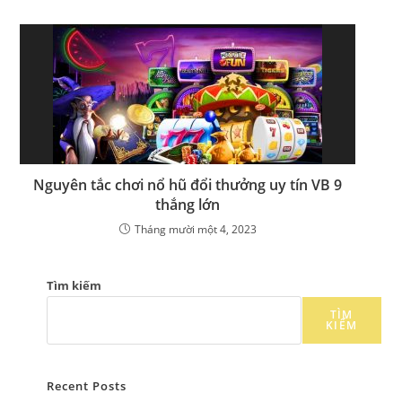
Nguyên tắc chơi nổ hũ đổi thưởng uy tín VB 9
thắng lớn
Tháng mười một 4, 2023
Tìm kiếm
TÌM
KIẾM
Recent Posts