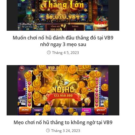
Muốn chơi nổ hũ đánh đâu thắng đó tại VB9
nhớ ngay 3 mẹo sau
Tháng 4 5, 2023
Mẹo chơi nổ hũ thắng to không ngờ tại VB9
Tháng 3 24, 2023