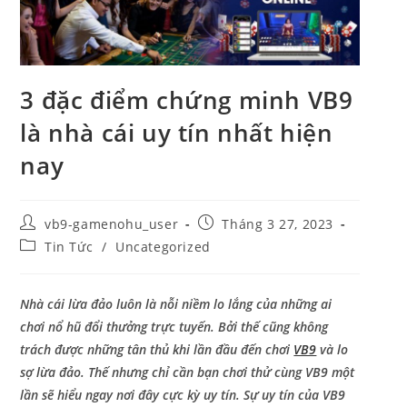
3 đặc điểm chứng minh VB9
là nhà cái uy tín nhất hiện
nay
P
P
vb9-gamenohu_user
Tháng 3 27, 2023
o
o
P
Tin Tức
/
Uncategorized
s
s
o
t
t
s
a
p
t
Nhà cái lừa đảo luôn là nỗi niềm lo lắng của những ai
u
u
c
t
b
chơi nổ hũ đổi thưởng trực tuyến. Bởi thế cũng không
a
h
l
t
trách được những tân thủ khi lần đầu đến chơi
VB9
và lo
o
i
e
sợ lừa đảo. Thế nhưng chỉ cần bạn chơi thử cùng VB9 một
r
s
g
:
lần sẽ hiểu ngay nơi đây cực kỳ uy tín. Sự uy tín của VB9
h
o