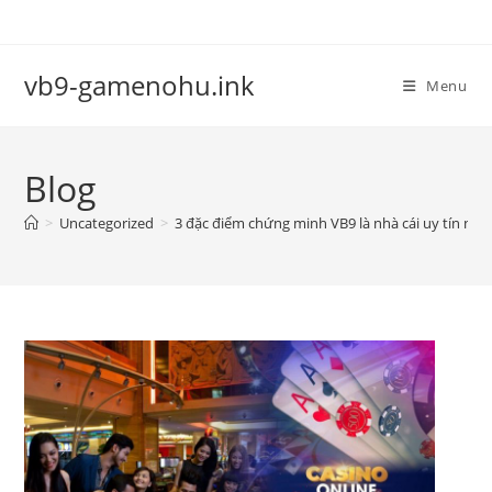
S
k
i
vb9-gamenohu.ink
Menu
p
t
o
Blog
c
o
>
Uncategorized
>
3 đặc điểm chứng minh VB9 là nhà cái uy tín nhấ
n
t
e
n
t