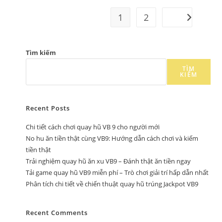
C
e
y
Á
I
d
:
1
2
U
Y
:
Go to the nex
T
Í
N
V
Ớ
Tìm kiếm
I
D
A
TÌM
N
KIẾM
H
S
Á
C
H
G
Recent Posts
A
M
E
Chi tiết cách chơi quay hũ VB 9 cho người mới
B
À
No hu ăn tiền thật cùng VB9: Hướng dẫn cách chơi và kiếm
I
N
Ổ
tiền thật
H
Ũ
Trải nghiệm quay hũ ăn xu VB9 – Đánh thật ăn tiền ngay
P
H
Tải game quay hũ VB9 miễn phí – Trò chơi giải trí hấp dẫn nhất
O
N
Phân tích chi tiết về chiến thuật quay hũ trúng Jackpot VB9
G
P
H
Ú
Recent Comments