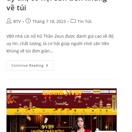
G
C
về túi
A
O
P
P
P
BTV
Tháng 7 18, 2023
Tin Tức
o
o
o
s
s
s
VB9 nhà cái nổ hũ Thần Zeus được đánh giá cao về độ
t
t
t
uy tín, chất lượng, là cơ hội giúp người chơi săn tiền
a
p
c
khủng về túi đơn giản…
u
u
a
t
b
t
h
l
e
V
Continue Reading
B
o
i
g
9
N
r
s
o
H
À
:
h
r
C
Á
e
y
I
N
d
:
Ổ
H
:
Ũ
T
H
Ầ
N
Z
E
U
S