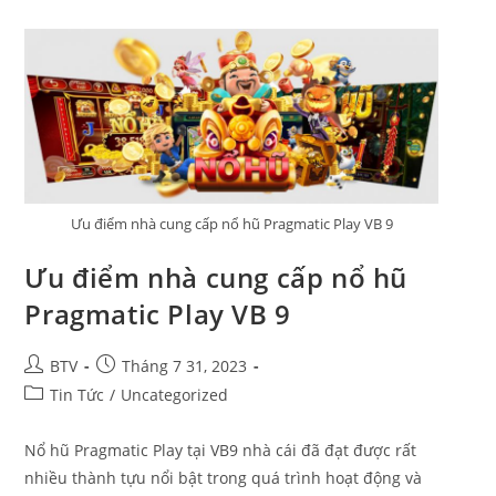
e
Ể
r
U
d
N
y
H
:
À
:
C
U
N
G
C
Ấ
P
N
O
H
U
S
P
A
Ưu điểm nhà cung cấp nổ hũ Pragmatic Play VB 9
D
E
G
Ưu điểm nhà cung cấp nổ hũ
A
M
I
Pragmatic Play VB 9
N
G
T
Ạ
I
P
P
BTV
Tháng 7 31, 2023
V
B
o
o
9
P
Tin Tức
/
Uncategorized
s
s
o
t
t
s
Nổ hũ Pragmatic Play tại VB9 nhà cái đã đạt được rất
a
p
t
nhiều thành tựu nổi bật trong quá trình hoạt động và
u
u
c