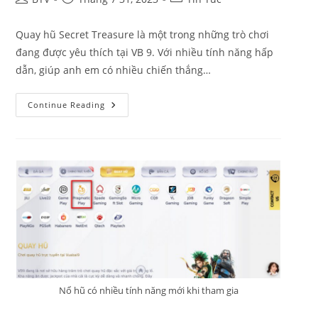
o
o
o
s
s
s
Quay hũ Secret Treasure là một trong những trò chơi
t
t
t
đang được yêu thích tại VB 9. Với nhiều tính năng hấp
a
p
c
dẫn, giúp anh em có nhiều chiến thắng…
u
u
a
t
b
t
h
l
e
M
Continue Reading
Ẹ
o
i
g
O
H
r
s
o
A
Y
:
h
r
C
H
e
y
Ơ
I
d
:
Q
U
:
A
Y
H
Ũ
S
E
C
R
E
T
T
R
Nổ hũ có nhiều tính năng mới khi tham gia
E
A
S
U