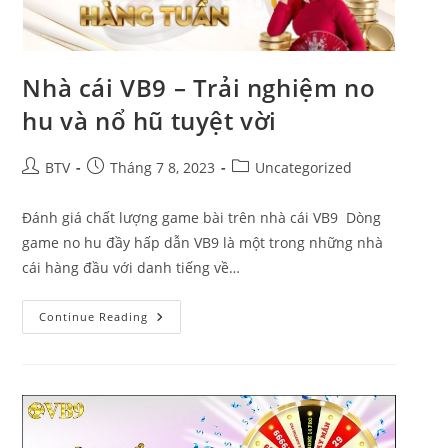
U
I
C
H
Ơ
I
G
Nhà cái VB9 – Trải nghiệm no
A
M
E
hu và nổ hũ tuyệt vời
B
À
I
V
À
P
P
P
BTV
Tháng 7 8, 2023
Uncategorized
Q
U
o
o
o
A
Y
s
s
s
Đánh giá chất lượng game bài trên nhà cái VB9 Dòng
H
t
t
t
Ũ
T
game no hu đầy hấp dẫn VB9 là một trong những nhà
a
p
c
Ạ
I
cái hàng đầu với danh tiếng về…
u
u
a
N
H
t
b
t
À
C
h
l
e
N
Á
Continue Reading
H
I
o
i
g
À
V
C
B
r
s
o
Á
9
I
:
h
r
V
B
e
y
9
–
d
:
T
R
:
Ả