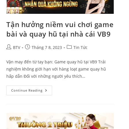
I
N
G
H
I
Ệ
M
Tận hưởng niềm vui chơi game
G
A
M
bài và quay hũ tại nhà cái VB9
E
B
À
I
V
P
P
P
BTV
Tháng 7 8, 2023
Tin Tức
À
Q
o
o
o
U
A
s
s
s
Vận may đến từ tay bạn: Game quay hũ tại VB9 Trải
Y
t
t
t
H
Ũ
nghiệm không giới hạn với hàng loạt game quay hũ
a
p
c
H
Ấ
hấp dẫn Đối với những người yêu thích…
u
u
a
P
D
t
b
t
Ẫ
N
h
l
e
T
Continue Reading
Ậ
o
i
g
N
H
r
s
o
Ư
Ở
:
h
r
N
G
e
y
N
I
d
:
Ề
M
:
V