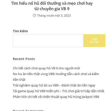
Tìm hiểu nổ hũ đổi thưởng và mẹo chơi hay
từ chuyên gia VB 9
Tháng mười một 3, 2023
Tìm kiếm
TÌM
KIẾM
Recent Posts
Chi tiết cách chơi quay hũ VB 9 cho người mới
No hu ăn tiền thật cùng VB9: Hướng dẫn cách chơi và kiếm
tiền thật
Trải nghiệm quay hũ ăn xu VB9 – Đánh thật ăn tiền ngay
Tải game quay hũ VB9 miễn phí – Trò chơi giải trí hấp dẫn nhất
Phân tích chi tiết về chiến thuật quay hũ trúng Jackpot VB9
Recent Comments