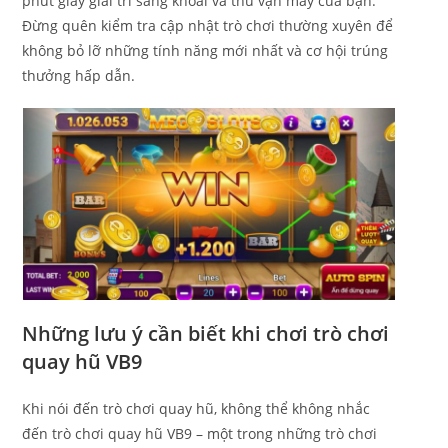
phút giây giải trí sảng khoái và thử vận may của bạn.
Đừng quên kiểm tra cập nhật trò chơi thường xuyên để
không bỏ lỡ những tính năng mới nhất và cơ hội trúng
thưởng hấp dẫn.
Những lưu ý cần biết khi chơi trò chơi
quay hũ VB9
Khi nói đến trò chơi quay hũ, không thể không nhắc
đến trò chơi quay hũ VB9 – một trong những trò chơi