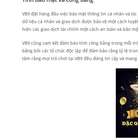
VB9 đặt hàng đầu việc bảo mật thông tin cá nhân và tài
dữ liệu cá nhân và giao dịch được bảo vệ một cách tuyệ
hiện các giao dịch tài chính một cách an toàn và bảo mật
VB9 cũng cam kết đảm bảo tính công bằng trong mỗi tr
bằng bởi các tổ chức độc lập để đảm bảo rằng tỷ lệ trú
tâm rằng mọi trò chơi tại VB9 đều đáng tin cậy và mang 