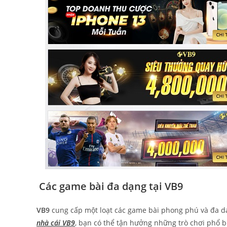
Các game bài đa dạng tại VB9
VB9
cung cấp một loạt các game bài phong phú và đa dạn
nhà cái VB9
, bạn có thể tận hưởng những trò chơi phổ bi