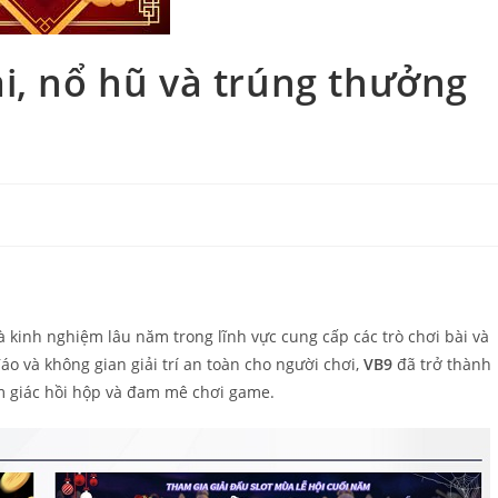
i, nổ hũ và trúng thưởng
và kinh nghiệm lâu năm trong lĩnh vực cung cấp các trò chơi bài và
áo và không gian giải trí an toàn cho người chơi,
VB9
đã trở thành
ảm giác hồi hộp và đam mê chơi game.