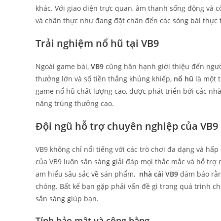
khác. Với giao diện trực quan, âm thanh sống động và cô
và chân thực như đang đặt chân đến các sòng bài thực 
Trải nghiệm nổ hũ tại VB9
Ngoài game bài,
VB9
cũng hân hạnh giới thiệu đến người
thưởng lớn và số tiền thắng khủng khiếp,
nổ hũ
là một t
game nổ hũ chất lượng cao, được phát triển bởi các n
năng trúng thưởng cao.
Đội ngũ hỗ trợ chuyên nghiệp của VB9
VB9 không chỉ nổi tiếng với các trò chơi đa dạng và hấp
của VB9 luôn sẵn sàng giải đáp mọi thắc mắc và hỗ trợ 
am hiểu sâu sắc về sản phẩm,
nhà cái VB9
đảm bảo rằn
chóng. Bất kể bạn gặp phải vấn đề gì trong quá trình ch
sẵn sàng giúp bạn.
Tính bảo mật và công bằng