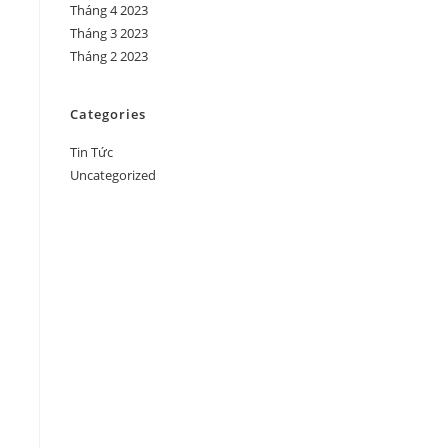
Tháng 4 2023
Tháng 3 2023
e
Tháng 2 2023
Categories
s
Tin Tức
Uncategorized
e
a
r
c