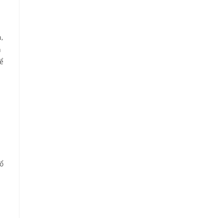
,
n
ể
hổ