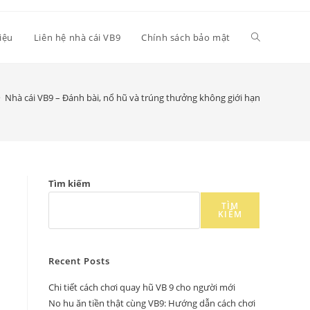
iệu
Liên hệ nhà cái VB9
Chính sách bảo mật
T
o
>
Nhà cái VB9 – Đánh bài, nổ hũ và trúng thưởng không giới hạn
g
Tìm kiếm
g
TÌM
KIẾM
l
Recent Posts
Chi tiết cách chơi quay hũ VB 9 cho người mới
e
No hu ăn tiền thật cùng VB9: Hướng dẫn cách chơi