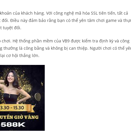
 khoản của khách hàng. Với công nghệ mã hóa SSL tiên tiến, tất cả
t đối. Điều này đảm bảo rằng bạn có thể yên tâm chơi game và thự
 tuyệt đối.
ò chơi. Hệ thống phần mềm của VB9 được kiểm tra định kỳ và công
ng thưởng là công bằng và không bị can thiệp. Người chơi có thể yê
lại cơ hội thắng lớn.