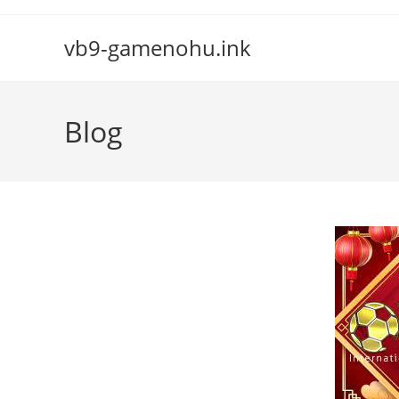
S
k
vb9-gamenohu.ink
i
p
t
Blog
o
c
o
n
t
e
n
t