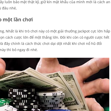
y luôn bảo mật thật kỹ, giữ kín mật khẩu của mình mới là cách an
ỳ đâu nhé,
o một lần chơi
ng, Nhất là khi trò chơi này có một giải thưởng Jackpot cực lớn hấp
họn cách cược lớn để một thắng lớn. Đôi khi còn có người cược hết
Và đây chính là cách thức chơi dại dột nhất khi chơi nổ hũ đổi
ày thì bỏ ngay đi nhé.