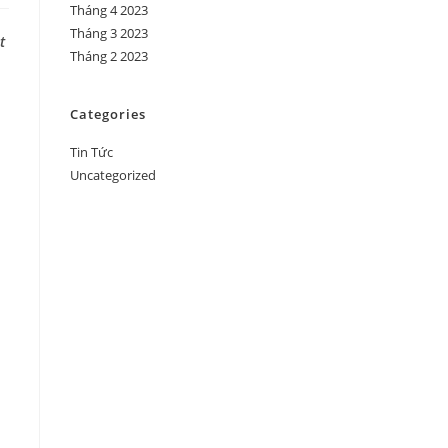
Tháng 4 2023
Tháng 3 2023
t
e
Tháng 2 2023
Categories
s
Tin Tức
Uncategorized
e
a
r
c