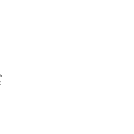
h
nh
ẽ