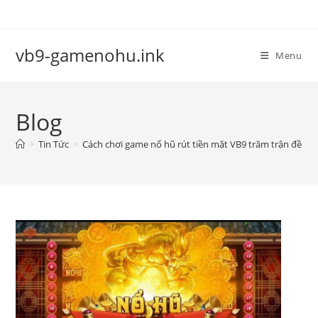
S
k
i
vb9-gamenohu.ink
Menu
p
t
o
Blog
c
o
>
Tin Tức
>
Cách chơi game nổ hũ rút tiền mặt VB9 trăm trận đều t
n
t
e
n
t