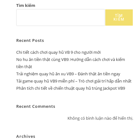
Tìm kiếm
TÌM
KIẾM
Recent Posts
Chi tiết cách chơi quay hũ VB 9 cho người mới
No hu ăn tiền thật cùng VB9: Hướng dẫn cách chơi và kiếm
tiền thật
Trải nghiệm quay hũ ăn xu VB9 – Đánh thật ăn tiền ngay
Tải game quay hũ VB9 miễn phí – Trò chơi giải trí hấp dẫn nhất
Phân tích chi tiết về chiến thuật quay hũ trúng Jackpot VB9
Recent Comments
Không có bình luận nào để hiển thị.
Archives