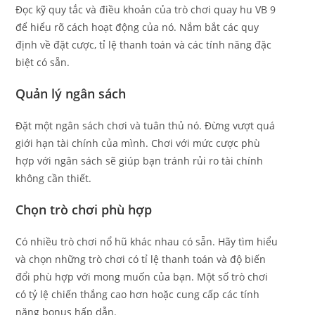
Đọc kỹ quy tắc và điều khoản của trò chơi quay hu VB 9
để hiểu rõ cách hoạt động của nó. Nắm bắt các quy
định về đặt cược, tỉ lệ thanh toán và các tính năng đặc
biệt có sẵn.
Quản lý ngân sách
Đặt một ngân sách chơi và tuân thủ nó. Đừng vượt quá
giới hạn tài chính của mình. Chơi với mức cược phù
hợp với ngân sách sẽ giúp bạn tránh rủi ro tài chính
không cần thiết.
Chọn trò chơi phù hợp
Có nhiều trò chơi nổ hũ khác nhau có sẵn. Hãy tìm hiểu
và chọn những trò chơi có tỉ lệ thanh toán và độ biến
đổi phù hợp với mong muốn của bạn. Một số trò chơi
có tỷ lệ chiến thắng cao hơn hoặc cung cấp các tính
năng bonus hấp dẫn.