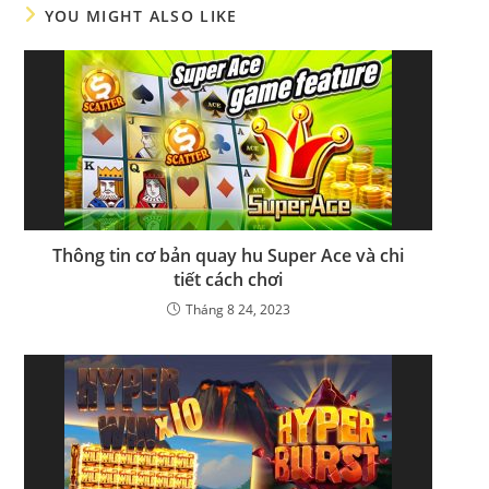
YOU MIGHT ALSO LIKE
Thông tin cơ bản quay hu Super Ace và chi
tiết cách chơi
Tháng 8 24, 2023