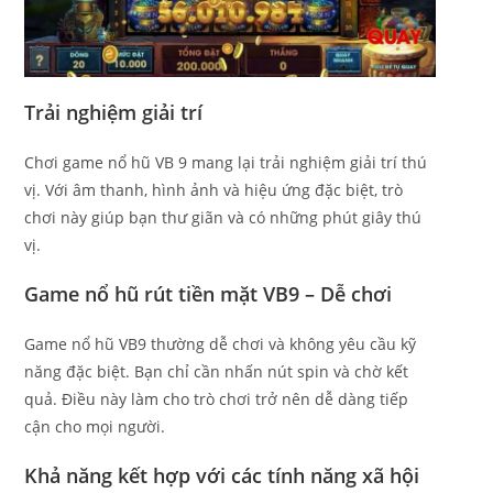
Trải nghiệm giải trí
Chơi game nổ hũ VB 9 mang lại trải nghiệm giải trí thú
vị. Với âm thanh, hình ảnh và hiệu ứng đặc biệt, trò
chơi này giúp bạn thư giãn và có những phút giây thú
vị.
Game nổ hũ rút tiền mặt VB9 – Dễ chơi
Game nổ hũ VB9 thường dễ chơi và không yêu cầu kỹ
năng đặc biệt. Bạn chỉ cần nhấn nút spin và chờ kết
quả. Điều này làm cho trò chơi trở nên dễ dàng tiếp
cận cho mọi người.
Khả năng kết hợp với các tính năng xã hội