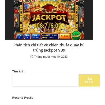
Phân tích chi tiết về chiến thuật quay hũ
trúng Jackpot VB9
Tháng mười một 10, 2023
Tìm kiếm
TÌM
KIẾM
Recent Posts