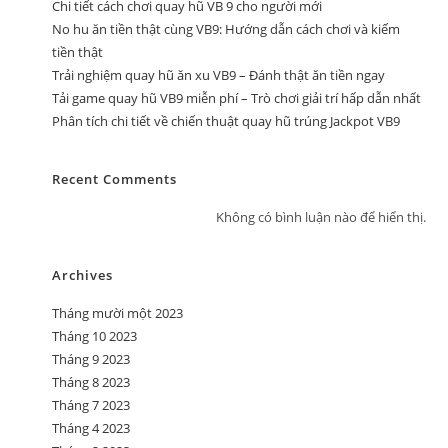
Chi tiết cách chơi quay hũ VB 9 cho người mới
No hu ăn tiền thật cùng VB9: Hướng dẫn cách chơi và kiếm
tiền thật
Trải nghiệm quay hũ ăn xu VB9 – Đánh thật ăn tiền ngay
Tải game quay hũ VB9 miễn phí – Trò chơi giải trí hấp dẫn nhất
Phân tích chi tiết về chiến thuật quay hũ trúng Jackpot VB9
Recent Comments
Không có bình luận nào để hiển thị.
Archives
Tháng mười một 2023
Tháng 10 2023
Tháng 9 2023
Tháng 8 2023
Tháng 7 2023
Tháng 4 2023