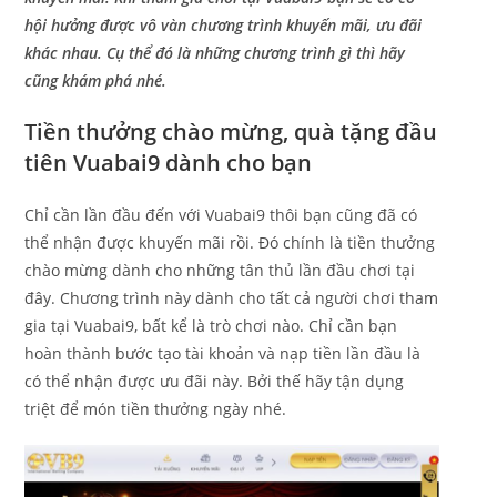
o
e
r
hội hưởng được vô vàn chương trình khuyến mãi, ưu đãi
d
y
khác nhau. Cụ thể đó là những chương trình gì thì hãy
:
:
cũng khám phá nhé.
Tiền thưởng chào mừng, quà tặng đầu
tiên Vuabai9 dành cho bạn
Chỉ cần lần đầu đến với Vuabai9 thôi bạn cũng đã có
thể nhận được khuyến mãi rồi. Đó chính là tiền thưởng
chào mừng dành cho những tân thủ lần đầu chơi tại
đây. Chương trình này dành cho tất cả người chơi tham
gia tại Vuabai9, bất kể là trò chơi nào. Chỉ cần bạn
hoàn thành bước tạo tài khoản và nạp tiền lần đầu là
có thể nhận được ưu đãi này. Bởi thế hãy tận dụng
triệt để món tiền thưởng ngày nhé.