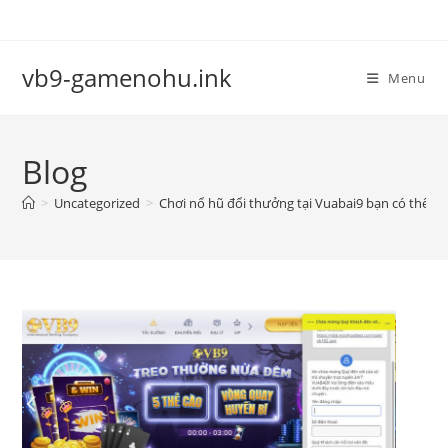
S
k
i
vb9-gamenohu.ink
Menu
p
t
o
Blog
c
o
>
Uncategorized
>
Chơi nổ hũ đổi thưởng tại Vuabai9 bạn có thể 
n
t
e
n
t