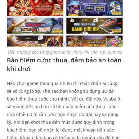
Tiền thưởng cho từng game khác nhau khi chơi tại Vuabai9
Bảo hiểm cược thua, đảm bảo an toàn
khi chơi
Nếu chơi game thua quá nhiều thì chắc chắn ai cũng
sẽ vô cùng lo sợ. Thế sao bạn không sử dụng ưu đãi
bảo hiểm thua cuộc cho mình. Với ưu đãi này, Vuabai9
sẽ mang đế cho bạn số tiền bảo hiểm nếu thua cuộc
quá nhiều. Chỉ cần lựa chọn nhận ưu đãi này và đăng
ký. Khi bạn chơi thua đến mức được quy định trong
bảo hiểm, bạn sẽ nhận lại được một khoản tiền bảo
hiểm. Khoản tiền bạn có thể xem là nguồn vốn để bạn