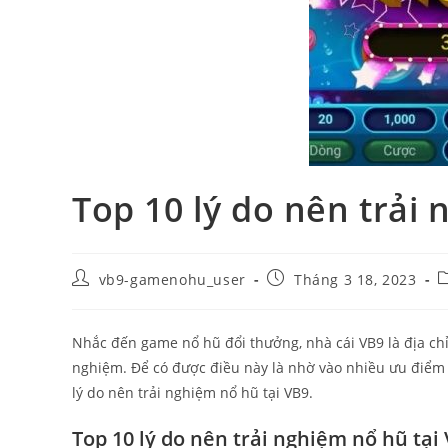
Top 10 lý do nên trải
P
P
P
vb9-gamenohu_user
Tháng 3 18, 2023
o
o
o
s
s
s
t
t
t
Nhắc đến game nổ hũ đổi thưởng, nhà cái VB9 là địa chỉ
a
p
c
nghiệm. Để có được điều này là nhờ vào nhiều ưu điểm vư
u
u
a
t
b
t
lý do nên trải nghiệm nổ hũ tại VB9.
h
l
e
o
i
g
Top 10 lý do nên trải nghiệm nổ hũ tại