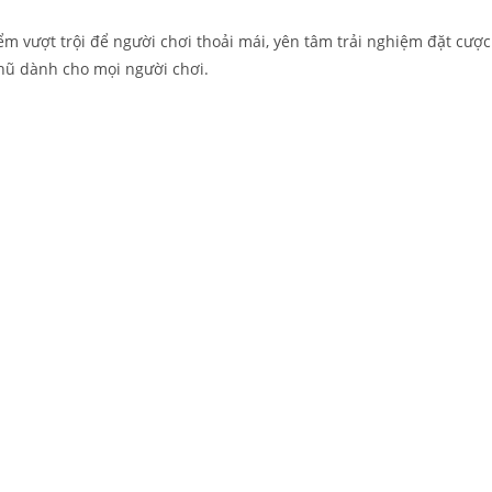
m vượt trội để người chơi thoải mái, yên tâm trải nghiệm đặt cược
ổ hũ dành cho mọi người chơi.