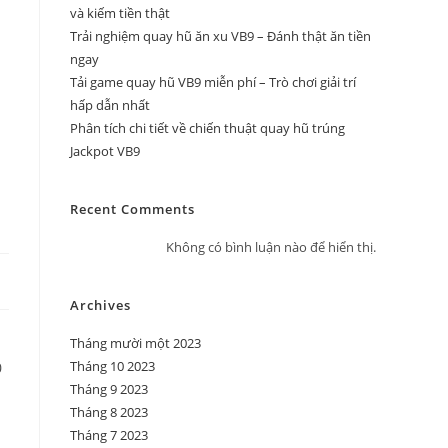
và kiếm tiền thật
Trải nghiệm quay hũ ăn xu VB9 – Đánh thật ăn tiền
w
ngay
Tải game quay hũ VB9 miễn phí – Trò chơi giải trí
hấp dẫn nhất
e
Phân tích chi tiết về chiến thuật quay hũ trúng
Jackpot VB9
b
Recent Comments
Không có bình luận nào để hiển thị.
s
Archives
Tháng mười một 2023
i
Tháng 10 2023
0
Tháng 9 2023
Tháng 8 2023
t
Tháng 7 2023