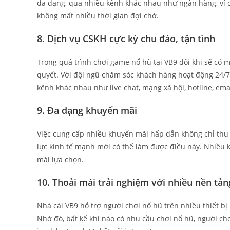
đa dạng, qua nhiều kênh khác nhau như ngân hàng, ví đi
không mất nhiều thời gian đợi chờ.
8. Dịch vụ CSKH cực kỳ chu đáo, tận tình
Trong quá trình chơi game nổ hũ tại VB9 đôi khi sẽ có 
quyết. Với đội ngũ chăm sóc khách hàng hoạt động 24/
kênh khác nhau như live chat, mạng xã hội, hotline, ema
9. Đa dạng khuyến mãi
Việc cung cấp nhiều khuyến mãi hấp dẫn không chỉ thu 
lực kinh tế mạnh mới có thể làm được điều này. Nhiều 
mái lựa chọn.
10. Thoải mái trải nghiệm với nhiều nền tảng
Nhà cái VB9 hỗ trợ người chơi nổ hũ trên nhiều thiết b
Nhờ đó, bất kể khi nào có nhu cầu chơi nổ hũ, người chơ