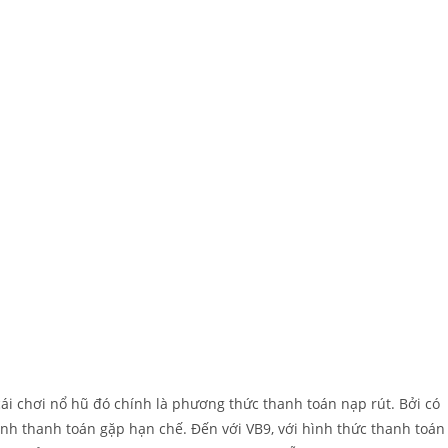
ái chơi nổ hũ đó chính là phương thức thanh toán nạp rút. Bởi có
nh thanh toán gặp hạn chế. Đến với VB9, với hình thức thanh toán