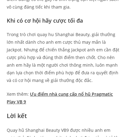
vô cùng đáng tiếc khi tham gia.
Khi có cơ hội hãy cược tối đa
Trong trò chơi quay hu Shanghai Beauty, giải thưởng
lớn nhất dành cho anh em cược thủ may mắn là
Jackpot. Nhưng để chiến thắng Jackpot anh em cần đặt
cược phù hợp và đúng thời điểm then chốt. Cho nên
anh em hãy là một người chơi thông minh, luôn mạnh
dạn lựa chọn thời điểm phù hợp để đưa ra quyết định
và có cơ hội mang về giải thưởng độc đắc.
Xem thêm:
Ưu điểm nhà cung cấp nổ hũ Pragmatic
Play VB 9
Lời kết
Quay hũ Shanghai Beauty VB9 được nhiều anh em