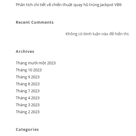
Phân tích chi tiết về chiến thuật quay hũ trúng Jackpot VB9
Recent Comments
Không có bình luận nào để hiển thị.
Archives
Tháng mười một 2023
Tháng 10 2023
Tháng 9 2023
Tháng 8 2023
Tháng 7 2023
Tháng 4 2023
Tháng 3 2023
Tháng 2 2023
Categories