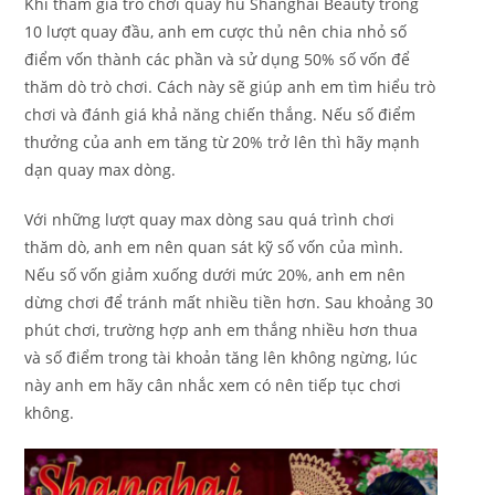
Khi tham gia trò chơi quay hũ Shanghai Beauty trong
10 lượt quay đầu, anh em cược thủ nên chia nhỏ số
điểm vốn thành các phần và sử dụng 50% số vốn để
thăm dò trò chơi. Cách này sẽ giúp anh em tìm hiểu trò
chơi và đánh giá khả năng chiến thắng. Nếu số điểm
thưởng của anh em tăng từ 20% trở lên thì hãy mạnh
dạn quay max dòng.
Với những lượt quay max dòng sau quá trình chơi
thăm dò, anh em nên quan sát kỹ số vốn của mình.
Nếu số vốn giảm xuống dưới mức 20%, anh em nên
dừng chơi để tránh mất nhiều tiền hơn. Sau khoảng 30
phút chơi, trường hợp anh em thắng nhiều hơn thua
và số điểm trong tài khoản tăng lên không ngừng, lúc
này anh em hãy cân nhắc xem có nên tiếp tục chơi
không.