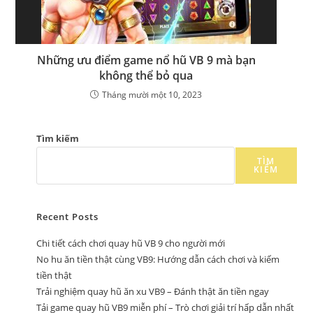
Những ưu điểm game nổ hũ VB 9 mà bạn
không thể bỏ qua
Tháng mười một 10, 2023
Tìm kiếm
TÌM
KIẾM
Recent Posts
Chi tiết cách chơi quay hũ VB 9 cho người mới
No hu ăn tiền thật cùng VB9: Hướng dẫn cách chơi và kiếm
tiền thật
Trải nghiệm quay hũ ăn xu VB9 – Đánh thật ăn tiền ngay
Tải game quay hũ VB9 miễn phí – Trò chơi giải trí hấp dẫn nhất