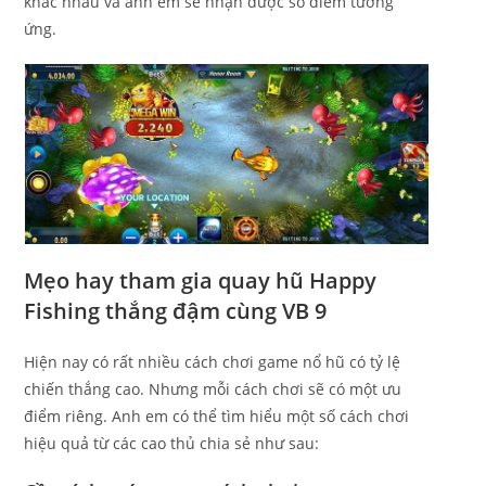
khác nhau và anh em sẽ nhận được số điểm tương
ứng.
Mẹo hay tham gia quay hũ Happy
Fishing thắng đậm cùng VB 9
Hiện nay có rất nhiều cách chơi game nổ hũ có tỷ lệ
chiến thắng cao. Nhưng mỗi cách chơi sẽ có một ưu
điểm riêng. Anh em có thể tìm hiểu một số cách chơi
hiệu quả từ các cao thủ chia sẻ như sau: