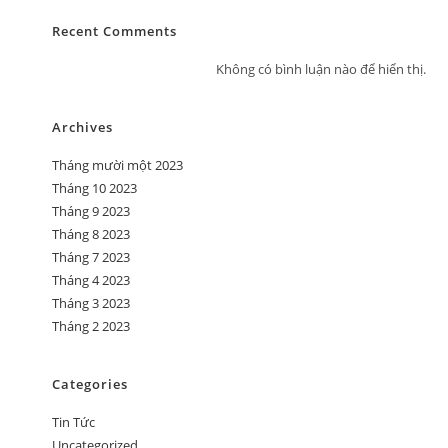
Recent Comments
Không có bình luận nào để hiển thị.
Archives
Tháng mười một 2023
Tháng 10 2023
Tháng 9 2023
Tháng 8 2023
Tháng 7 2023
Tháng 4 2023
Tháng 3 2023
Tháng 2 2023
Categories
Tin Tức
Uncategorized