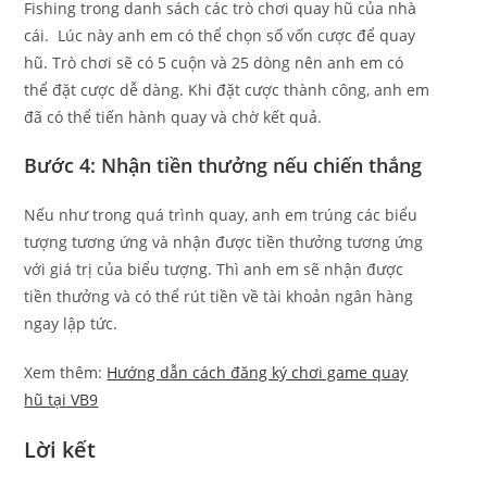
Fishing trong danh sách các trò chơi quay hũ của nhà
cái. Lúc này anh em có thể chọn số vốn cược để quay
hũ. Trò chơi sẽ có 5 cuộn và 25 dòng nên anh em có
thể đặt cược dễ dàng. Khi đặt cược thành công, anh em
đã có thể tiến hành quay và chờ kết quả.
Bước 4: Nhận tiền thưởng nếu chiến thắng
Nếu như trong quá trình quay, anh em trúng các biểu
tượng tương ứng và nhận được tiền thưởng tương ứng
với giá trị của biểu tượng. Thì anh em sẽ nhận được
tiền thưởng và có thể rút tiền về tài khoản ngân hàng
ngay lập tức.
Xem thêm:
Hướng dẫn cách đăng ký chơi game quay
hũ tại VB9
Lời kết