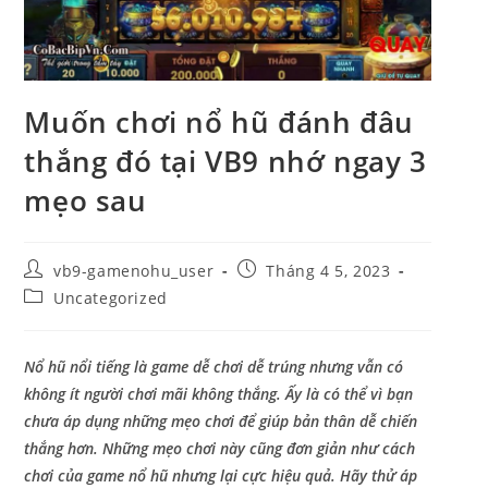
Muốn chơi nổ hũ đánh đâu
thắng đó tại VB9 nhớ ngay 3
mẹo sau
P
P
vb9-gamenohu_user
Tháng 4 5, 2023
o
o
P
Uncategorized
s
s
o
t
t
s
a
p
t
Nổ hũ nổi tiếng là game dễ chơi dễ trúng nhưng vẫn có
u
u
c
t
b
không ít người chơi mãi không thắng. Ấy là có thể vì bạn
a
h
l
t
chưa áp dụng những mẹo chơi để giúp bản thân dễ chiến
o
i
e
thắng hơn. Những mẹo chơi này cũng đơn giản như cách
r
s
g
:
chơi của game nổ hũ nhưng lại cực hiệu quả. Hãy thử áp
h
o