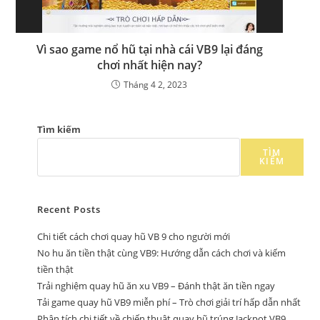
Vì sao game nổ hũ tại nhà cái VB9 lại đáng
chơi nhất hiện nay?
Tháng 4 2, 2023
Tìm kiếm
TÌM
KIẾM
Recent Posts
Chi tiết cách chơi quay hũ VB 9 cho người mới
No hu ăn tiền thật cùng VB9: Hướng dẫn cách chơi và kiếm
tiền thật
Trải nghiệm quay hũ ăn xu VB9 – Đánh thật ăn tiền ngay
Tải game quay hũ VB9 miễn phí – Trò chơi giải trí hấp dẫn nhất
Phân tích chi tiết về chiến thuật quay hũ trúng Jackpot VB9