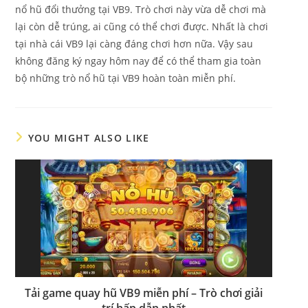
nổ hũ đổi thưởng tại VB9. Trò chơi này vừa dễ chơi mà
lại còn dễ trúng, ai cũng có thể chơi được. Nhất là chơi
tại nhà cái VB9 lại càng đáng chơi hơn nữa. Vậy sau
không đăng ký ngay hôm nay để có thể tham gia toàn
bộ những trò nổ hũ tại VB9 hoàn toàn miễn phí.
YOU MIGHT ALSO LIKE
Tải game quay hũ VB9 miễn phí – Trò chơi giải
trí hấp dẫn nhất