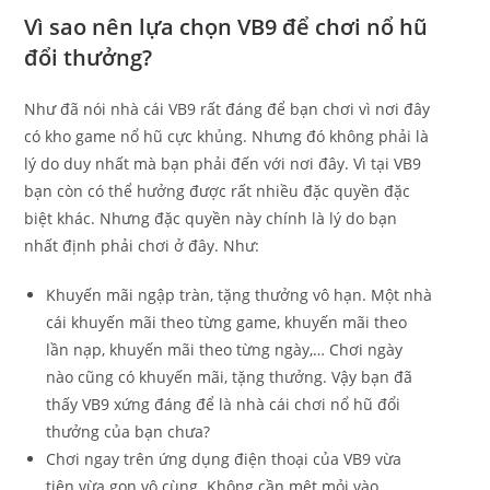
Vì sao nên lựa chọn VB9 để chơi nổ hũ
đổi thưởng?
Như đã nói nhà cái VB9 rất đáng để bạn chơi vì nơi đây
có kho game nổ hũ cực khủng. Nhưng đó không phải là
lý do duy nhất mà bạn phải đến với nơi đây. Vì tại VB9
bạn còn có thể hưởng được rất nhiều đặc quyền đặc
biệt khác. Nhưng đặc quyền này chính là lý do bạn
nhất định phải chơi ở đây. Như:
Khuyến mãi ngập tràn, tặng thưởng vô hạn. Một nhà
cái khuyến mãi theo từng game, khuyến mãi theo
lần nạp, khuyến mãi theo từng ngày,… Chơi ngày
nào cũng có khuyến mãi, tặng thưởng. Vậy bạn đã
thấy VB9 xứng đáng để là nhà cái chơi nổ hũ đổi
thưởng của bạn chưa?
Chơi ngay trên ứng dụng điện thoại của VB9 vừa
tiện vừa gọn vô cùng. Không cần mệt mỏi vào