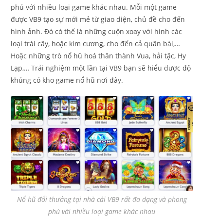
phú với nhiều loại game khác nhau. Mỗi một game
được VB9 tạo sự mới mẻ từ giao diện, chủ đề cho đến
hình ảnh. Đó có thể là những cuộn xoay với hình các
loại trái cây, hoặc kim cương, cho đến cả quân bài,…
Hoặc những trò nổ hũ hoá thân thành Vua, hải tặc, Hy
Lạp,… Trải nghiệm một lần tại VB9 bạn sẽ hiểu được độ
khủng có kho game nổ hũ nơi đây.
Nổ hũ đổi thưởng tại nhà cái VB9 rất đa dạng và phong
phú với nhiều loại game khác nhau