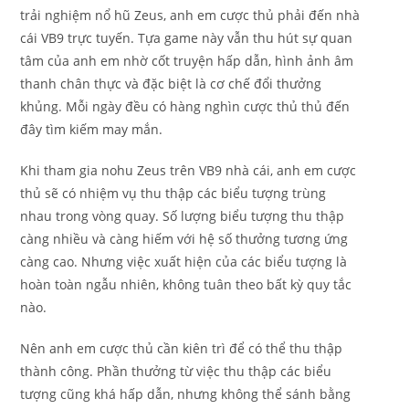
trải nghiệm nổ hũ Zeus, anh em cược thủ phải đến nhà
cái VB9 trực tuyến. Tựa game này vẫn thu hút sự quan
tâm của anh em nhờ cốt truyện hấp dẫn, hình ảnh âm
thanh chân thực và đặc biệt là cơ chế đổi thưởng
khủng. Mỗi ngày đều có hàng nghìn cược thủ thủ đến
đây tìm kiếm may mắn.
Khi tham gia nohu Zeus trên VB9 nhà cái, anh em cược
thủ sẽ có nhiệm vụ thu thập các biểu tượng trùng
nhau trong vòng quay. Số lượng biểu tượng thu thập
càng nhiều và càng hiếm với hệ số thưởng tương ứng
càng cao. Nhưng việc xuất hiện của các biểu tượng là
hoàn toàn ngẫu nhiên, không tuân theo bất kỳ quy tắc
nào.
Nên anh em cược thủ cần kiên trì để có thể thu thập
thành công. Phần thưởng từ việc thu thập các biểu
tượng cũng khá hấp dẫn, nhưng không thể sánh bằng