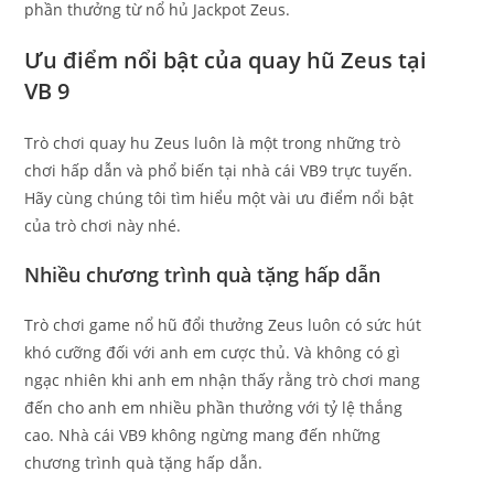
phần thưởng từ nổ hủ Jackpot Zeus.
Ưu điểm nổi bật của quay hũ Zeus tại
VB 9
Trò chơi quay hu Zeus luôn là một trong những trò
chơi hấp dẫn và phổ biến tại nhà cái VB9 trực tuyến.
Hãy cùng chúng tôi tìm hiểu một vài ưu điểm nổi bật
của trò chơi này nhé.
Nhiều chương trình quà tặng hấp dẫn
Trò chơi game nổ hũ đổi thưởng Zeus luôn có sức hút
khó cưỡng đối với anh em cược thủ. Và không có gì
ngạc nhiên khi anh em nhận thấy rằng trò chơi mang
đến cho anh em nhiều phần thưởng với tỷ lệ thắng
cao. Nhà cái VB9 không ngừng mang đến những
chương trình quà tặng hấp dẫn.