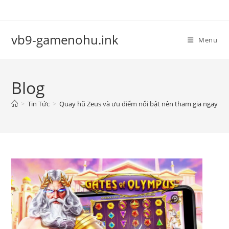
S
k
i
vb9-gamenohu.ink
Menu
p
t
o
Blog
c
o
>
Tin Tức
>
Quay hũ Zeus và ưu điểm nổi bật nên tham gia ngay cù
n
t
e
n
t