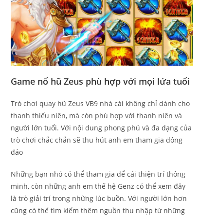
Game nổ hũ Zeus phù hợp với mọi lứa tuổi
Trò chơi quay hũ Zeus VB9 nhà cái không chỉ dành cho
thanh thiếu niên, mà còn phù hợp với thanh niên và
người lớn tuổi. Với nội dung phong phú và đa dạng của
trò chơi chắc chắn sẽ thu hút anh em tham gia đông
đảo
Những bạn nhỏ có thể tham gia để cải thiện trí thông
minh, còn những anh em thế hệ Genz có thể xem đây
là trò giải trí trong những lúc buồn. Với người lớn hơn
cũng có thể tìm kiếm thêm nguồn thu nhập từ những