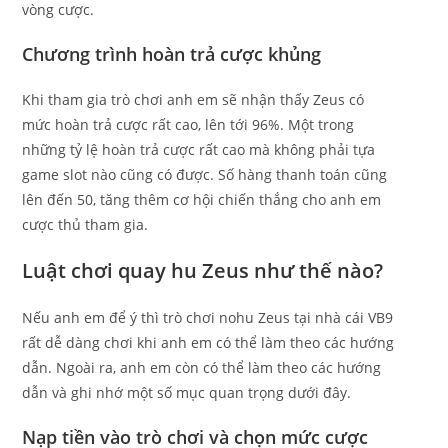
vòng cược.
Chương trình hoàn trả cược khủng
Khi tham gia trò chơi anh em sẽ nhận thấy Zeus có
mức hoàn trả cược rất cao, lên tới 96%. Một trong
những tỷ lệ hoàn trả cược rất cao mà không phải tựa
game slot nào cũng có được. Số hàng thanh toán cũng
lên đến 50, tăng thêm cơ hội chiến thắng cho anh em
cược thủ tham gia.
Luật chơi quay hu Zeus như thế nào?
Nếu anh em để ý thì trò chơi nohu Zeus tại nhà cái VB9
rất dễ dàng chơi khi anh em có thể làm theo các hướng
dẫn. Ngoài ra, anh em còn có thể làm theo các hướng
dẫn và ghi nhớ một số mục quan trọng dưới đây.
Nạp tiền vào trò chơi và chọn mức cược