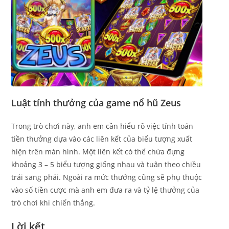
Luật tính thưởng của game nổ hũ Zeus
Trong trò chơi này, anh em cần hiểu rõ việc tính toán
tiền thưởng dựa vào các liên kết của biểu tượng xuất
hiện trên màn hình. Một liên kết có thể chứa đựng
khoảng 3 – 5 biểu tượng giống nhau và tuân theo chiều
trái sang phải. Ngoài ra mức thưởng cũng sẽ phụ thuộc
vào số tiền cược mà anh em đưa ra và tỷ lệ thưởng của
trò chơi khi chiến thắng.
Lời kết