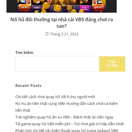
Nổ hũ đổi thưởng tại nhà cái VB9 đáng chơi ra
sao?
Tháng 3 21, 2023
Tìm kiếm
TÌM
KIẾM
Recent Posts
Chi tiết cách chơi quay hũ VB 9 cho người mới
No hu ăn tiền thật cùng VB9: Hướng dẫn cách chơi và kiếm
tiền thật
Trải nghiệm quay hũ ăn xu VB9 – Đánh thật ăn tiền ngay
Tải game quay hũ VB9 miễn phí – Trò chơi giải trí hấp dẫn nhất
Phân tích chi tiết về chiến thuật quay hũ trúng Jackpot VB9