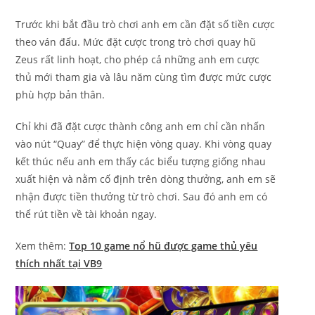
Trước khi bắt đầu trò chơi anh em cần đặt số tiền cược
theo ván đấu. Mức đặt cược trong trò chơi quay hũ
Zeus rất linh hoạt, cho phép cả những anh em cược
thủ mới tham gia và lâu năm cùng tìm được mức cược
phù hợp bản thân.
Chỉ khi đã đặt cược thành công anh em chỉ cần nhấn
vào nút “Quay” để thực hiện vòng quay. Khi vòng quay
kết thúc nếu anh em thấy các biểu tượng giống nhau
xuất hiện và nằm cố định trên dòng thưởng, anh em sẽ
nhận được tiền thưởng từ trò chơi. Sau đó anh em có
thể rút tiền về tài khoản ngay.
Xem thêm:
Top 10 game nổ hũ được game thủ yêu
thích nhất tại VB9