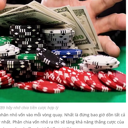
VB9 hãy nhớ chia tiền cược hợp lý
 phân nhỏ vốn vào mỗi vòng quay. Nhất là đừng bao giờ dồn tất cả
nhất. Phân chia vốn nhỏ ra thì sẽ tăng khả năng thắng cược của