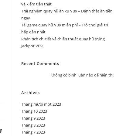
và kiếm tiền thật
Trải nghiệm quay hũ ăn xu VB9 – Đánh thật ăn tiền
w
ngay
Tải game quay hũ VB9 miễn phí – Trò chơi giải trí
hấp dẫn nhất
e
Phân tích chi tiết về chiến thuật quay hũ trúng
Jackpot VB9
b
Recent Comments
Không có bình luận nào để hiển thị.
s
Archives
Tháng mười một 2023
i
Tháng 10 2023
Tháng 9 2023
Tháng 8 2023
t
g
Tháng 7 2023