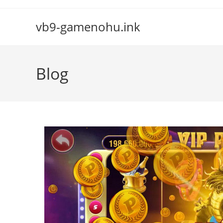
S
k
vb9-gamenohu.ink
i
p
t
Blog
o
c
o
n
t
e
n
t