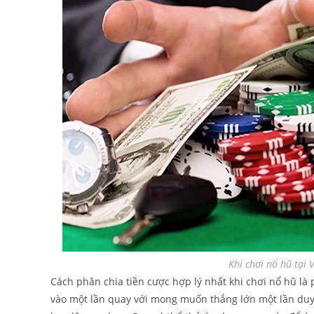
Khi chơi nổ hũ tại 
Cách phân chia tiền cược hợp lý nhất khi chơi nổ hũ là
vào một lần quay với mong muốn thắng lớn một lần duy 