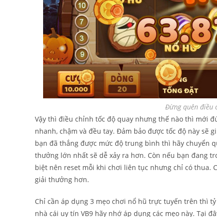
Đừng quên điều c
Vậy thì điều chỉnh tốc độ quay nhưng thế nào thì mới đ
nhanh, chậm và đều tay. Đảm bảo được tốc độ này sẽ gi
bạn đã thắng được mức độ trung bình thì hãy chuyển qu
thưởng lớn nhất sẽ dễ xảy ra hơn. Còn nếu bạn đang tro
biệt nên reset mỗi khi chơi liên tục nhưng chỉ có thua.
giải thưởng hơn.
Chỉ cần áp dụng 3 mẹo chơi nổ hũ trực tuyến trên thì tỷ
nhà cái uy tín VB9 hãy nhớ áp dụng các mẹo này. Tại đâ