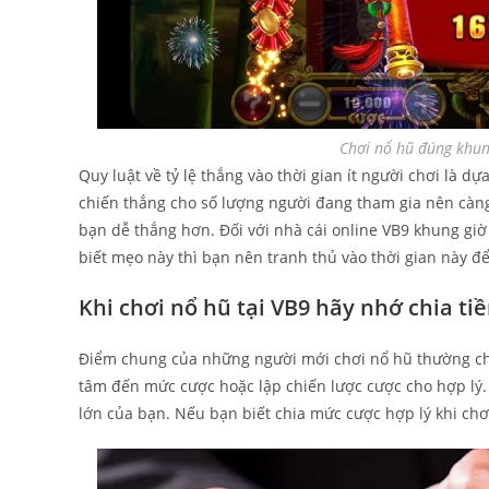
Chơi nổ hũ đúng khun
Quy luật về tỷ lệ thắng vào thời gian ít người chơi là dự
chiến thắng cho số lượng người đang tham gia nên càng
bạn dễ thắng hơn. Đối với nhà cái online VB9 khung giờ
biết mẹo này thì bạn nên tranh thủ vào thời gian này để
Khi chơi nổ hũ tại VB9 hãy nhớ chia ti
Điểm chung của những người mới chơi nổ hũ thường ch
tâm đến mức cược hoặc lập chiến lược cược cho hợp lý.
lớn của bạn. Nếu bạn biết chia mức cược hợp lý khi chơ