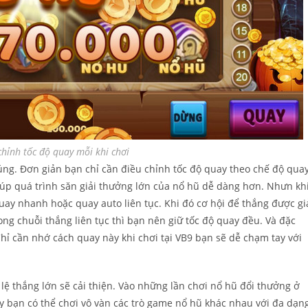
hỉnh tốc độ quay mỗi khi chơi
úng. Đơn giản bạn chỉ cần điều chỉnh tốc độ quay theo chế độ qua
úp quá trình săn giải thưởng lớn của nổ hũ dễ dàng hơn. Nhưn kh
ay nhanh hoặc quay auto liên tục. Khi đó cơ hội để thắng được gi
ng chuỗi thắng liên tục thì bạn nên giữ tốc độ quay đều. Và đặc
 Chỉ cần nhớ cách quay này khi chơi tại VB9 bạn sẽ dễ chạm tay với
 lệ thắng lớn sẽ cải thiện. Vào những lần chơi nổ hũ đổi thưởng ở
y bạn có thể chơi vô vàn các trò game nổ hũ khác nhau với đa dạn