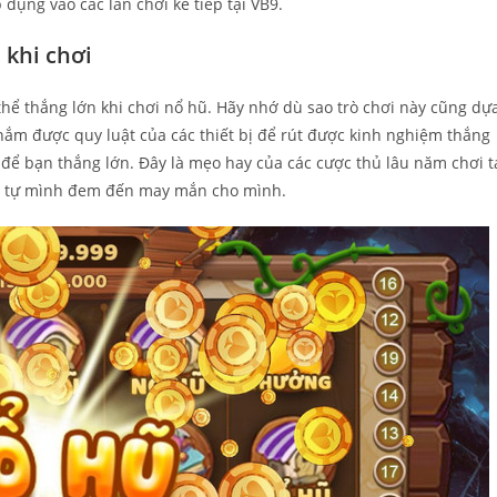
dụng vào các lần chơi kế tiếp tại VB9.
 khi chơi
hể thắng lớn khi chơi nổ hũ. Hãy nhớ dù sao trò chơi này cũng dự
nắm được quy luật của các thiết bị để rút được kinh nghiệm thắng
 để bạn thắng lớn. Đây là mẹo hay của các cược thủ lâu năm chơi t
 để tự mình đem đến may mắn cho mình.