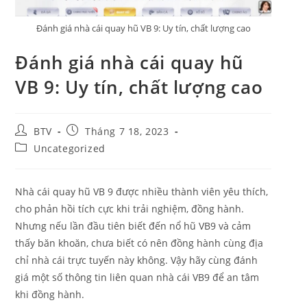
Đánh giá nhà cái quay hũ VB 9: Uy tín, chất lượng cao
Đánh giá nhà cái quay hũ
VB 9: Uy tín, chất lượng cao
P
P
BTV
Tháng 7 18, 2023
o
o
P
Uncategorized
s
s
o
t
t
s
a
p
t
Nhà cái quay hũ VB 9 được nhiều thành viên yêu thích,
u
u
c
t
b
cho phản hồi tích cực khi trải nghiệm, đồng hành.
a
h
l
t
Nhưng nếu lần đầu tiên biết đến nổ hũ VB9 và cảm
o
i
e
thấy băn khoăn, chưa biết có nên đồng hành cùng địa
r
s
g
:
chỉ nhà cái trực tuyến này không. Vậy hãy cùng đánh
h
o
e
r
giá một số thông tin liên quan nhà cái VB9 để an tâm
d
y
khi đồng hành.
:
: