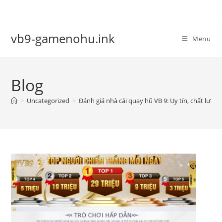
S
k
i
vb9-gamenohu.ink
Menu
p
t
o
Blog
c
o
>
Uncategorized
>
Đánh giá nhà cái quay hũ VB 9: Uy tín, chất lượn
n
t
e
n
t