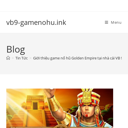
S
k
i
vb9-gamenohu.ink
Menu
p
t
o
Blog
c
o
>
Tin Tức
>
Giới thiệu game nổ hũ Golden Empire tại nhà cái VB 9
n
t
e
n
t