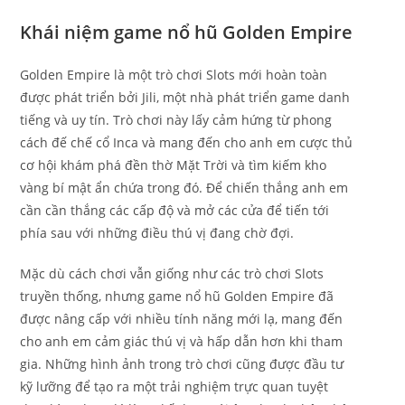
:
h
r
Khái niệm game nổ hũ Golden Empire
e
y
d
:
:
Golden Empire là một trò chơi Slots mới hoàn toàn
được phát triển bởi Jili, một nhà phát triển game danh
tiếng và uy tín. Trò chơi này lấy cảm hứng từ phong
cách đế chế cổ Inca và mang đến cho anh em cược thủ
cơ hội khám phá đền thờ Mặt Trời và tìm kiếm kho
vàng bí mật ẩn chứa trong đó. Để chiến thắng anh em
cần cần thắng các cấp độ và mở các cửa để tiến tới
phía sau với những điều thú vị đang chờ đợi.
Mặc dù cách chơi vẫn giống như các trò chơi Slots
truyền thống, nhưng game nổ hũ Golden Empire đã
được nâng cấp với nhiều tính năng mới lạ, mang đến
cho anh em cảm giác thú vị và hấp dẫn hơn khi tham
gia. Những hình ảnh trong trò chơi cũng được đầu tư
kỹ lưỡng để tạo ra một trải nghiệm trực quan tuyệt