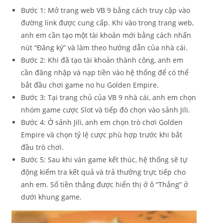
Bước 1: Mở trang web VB 9 bằng cách truy cập vào
đường link được cung cấp. Khi vào trong trang web,
anh em cần tạo một tài khoản mới bằng cách nhấn
nút “Đăng ký” và làm theo hướng dẫn của nhà cái.
Bước 2: Khi đã tạo tài khoản thành công, anh em
cần đăng nhập và nạp tiền vào hệ thống để có thể
bắt đầu chơi game no hu Golden Empire.
Bước 3: Tại trang chủ của VB 9 nhà cái, anh em chọn
nhóm game cược Slot và tiếp đó chọn vào sảnh Jili.
Bước 4: Ở sảnh Jili, anh em chọn trò chơi Golden
Empire và chọn tỷ lệ cược phù hợp trước khi bắt
đầu trò chơi.
Bước 5: Sau khi ván game kết thúc, hệ thống sẽ tự
động kiểm tra kết quả và trả thưởng trực tiếp cho
anh em. Số tiền thắng được hiển thị ở ô “Thắng” ở
dưới khung game.