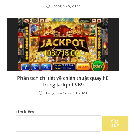
Tháng 8 25, 2023
Phân tích chi tiết về chiến thuật quay hũ
trúng Jackpot VB9
Tháng mười một 10, 2023
Tìm kiếm
TÌM
KIẾM