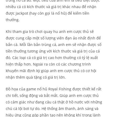
trong hồ cá ảo. Mục tiêu của anh em là tiêu diệt được
nhiều cá có kích thước và giá trị khác nhau để nhận
được Jackpot (hay còn gọi là nổ hũ) để kiếm tiền
thưởng.
Khi tham gia trò chơi quay hu anh em cược thủ sẽ
được cung cấp một số lượng viên đạn ảo nhất định để
bắn cá. Mỗi lần bắn trúng cá, anh em sẽ nhận được số
tiền thưởng tương ứng với kích thước và giá trị của cá
đó. Các loại cá có giá trị cao hơn thường có tỷ lệ xuất
hiện thấp hơn. Ngoài ra còn có các chương trình
khuyến mãi định kỳ giúp anh em cược thủ có cơ hội
nhận thêm quà tặng có giá trị lớn.
Đồ họa của game nổ hũ Royal Fishing được thiết kế rất
chi tiết, sống động và bắt mắt. Giúp anh em cược thủ
có cảm giác như đang câu cá thật ở hồ nước với những
chú cá lội bơi tự do. Hệ thống âm thanh, ánh sáng và
hiệu ứng cũng góp phần tạo nên không khí trong lành