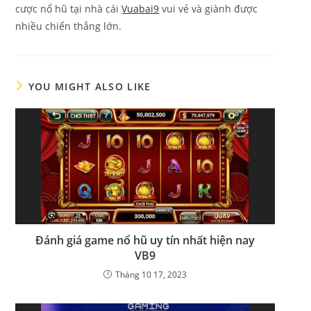
cược nổ hũ tại nhà cái
Vuabai9
vui vẻ và giành được
nhiều chiến thắng lớn.
YOU MIGHT ALSO LIKE
Đánh giá game nổ hũ uy tín nhất hiện nay
VB9
Tháng 10 17, 2023