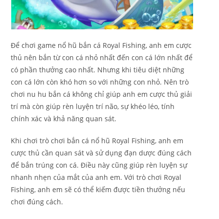
Để chơi game nổ hũ bắn cá Royal Fishing, anh em cược
thủ nên bắn từ con cá nhỏ nhất đến con cá lớn nhất để
có phần thưởng cao nhất. Nhưng khi tiêu diệt những
con cá lớn còn khó hơn so với những con nhỏ. Nên trò
chơi nu hu bắn cá không chỉ giúp anh em cược thủ giải
trí mà còn giúp rèn luyện trí não, sự khéo léo, tính
chính xác và khả năng quan sát.
Khi chơi trò chơi bắn cá nổ hũ Royal Fishing, anh em
cược thủ cần quan sát và sử dụng đạn dược đúng cách
để bắn trúng con cá. Điều này cũng giúp rèn luyện sự
nhanh nhẹn của mắt của anh em. Với trò chơi Royal
Fishing, anh em sẽ có thể kiếm được tiền thưởng nếu
chơi đúng cách.