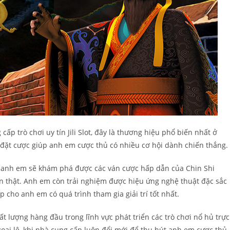
 trò chơi uy tín Jili Slot, đây là thương hiệu phổ biến nhất ở
g đặt cược giúp anh em cược thủ có nhiều cơ hội dành chiến thắng.
, anh em sẽ khám phá được các ván cược hấp dẫn của Chin Shi
n thật. Anh em còn trải nghiệm được hiệu ứng nghệ thuật đặc sắc
 cho anh em có quá trình tham gia giải trí tốt nhất.
t lượng hàng đầu trong lĩnh vực phát triển các trò chơi nổ hủ trực
ại lệ, khi nhà cung cấp luôn đổi mới để thu hút anh em cược thủ