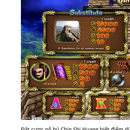
Đặt cược nổ hủ Chin Shi Huang biết điểm 