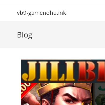
S
k
vb9-gamenohu.ink
i
p
t
Blog
o
c
o
n
t
e
n
t