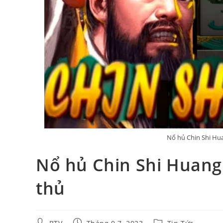
Nổ hủ Chin Shi Hua
Nổ hủ Chin Shi Huang 
thủ
P
P
P