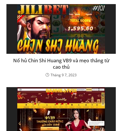
Nổ hủ Chin Shi Huang VB9 và mẹo thắng từ
cao thủ
Tháng 9 7, 2023