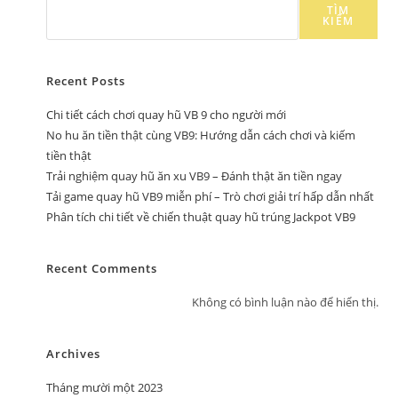
TÌM
KIẾM
Recent Posts
Chi tiết cách chơi quay hũ VB 9 cho người mới
No hu ăn tiền thật cùng VB9: Hướng dẫn cách chơi và kiếm
tiền thật
Trải nghiệm quay hũ ăn xu VB9 – Đánh thật ăn tiền ngay
Tải game quay hũ VB9 miễn phí – Trò chơi giải trí hấp dẫn nhất
Phân tích chi tiết về chiến thuật quay hũ trúng Jackpot VB9
Recent Comments
Không có bình luận nào để hiển thị.
Archives
Tháng mười một 2023