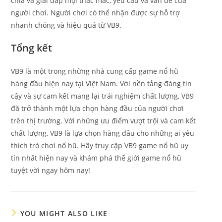
chia và giải đáp mọi thắc mắc, yêu cầu và vấn đề của
người chơi. Người chơi có thể nhận được sự hỗ trợ
nhanh chóng và hiệu quả từ VB9.
Tổng kết
VB9 là một trong những nhà cung cấp game nổ hũ
hàng đầu hiện nay tại Việt Nam. Với nền tảng đáng tin
cậy và sự cam kết mang lại trải nghiệm chất lượng, VB9
đã trở thành một lựa chọn hàng đầu của người chơi
trên thị trường. Với những ưu điểm vượt trội và cam kết
chất lượng, VB9 là lựa chọn hàng đầu cho những ai yêu
thích trò chơi nổ hũ. Hãy truy cập VB9 game nổ hũ uy
tín nhất hiện nay và khám phá thế giới game nổ hũ
tuyệt vời ngay hôm nay!
YOU MIGHT ALSO LIKE