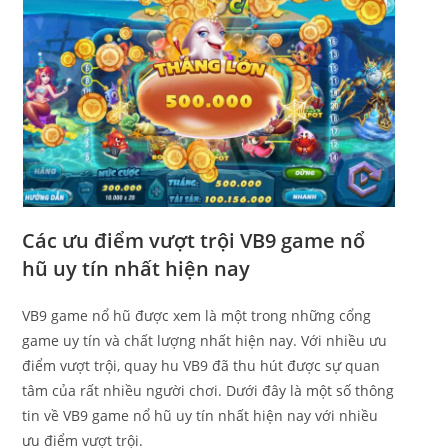
Các ưu điểm vượt trội VB9 game nổ
hũ uy tín nhất hiện nay
VB9 game nổ hũ được xem là một trong những cổng
game uy tín và chất lượng nhất hiện nay. Với nhiều ưu
điểm vượt trội, quay hu VB9 đã thu hút được sự quan
tâm của rất nhiều người chơi. Dưới đây là một số thông
tin về VB9 game nổ hũ uy tín nhất hiện nay với nhiều
ưu điểm vượt trội.