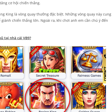
 tăng cơ hội chiến thắng.
ing King là vòng quay thưởng đặc biệt. Những vòng quay này cung
 giành chiến thắng lớn. Ngoài ra, khi chơi anh em cần chú ý đến
hũ tại nhà cái VB9?