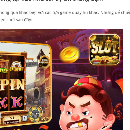
hông quá khác biệt với các tựa game quay hu khác. Nhưng để chiế
ẹo chơi sau đây: