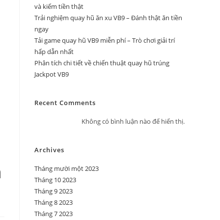
và kiếm tiền thật
Trải nghiệm quay hũ ăn xu VB9 – Đánh thật ăn tiền
w
ngay
Tải game quay hũ VB9 miễn phí – Trò chơi giải trí
hấp dẫn nhất
e
Phân tích chi tiết về chiến thuật quay hũ trúng
Jackpot VB9
b
Recent Comments
Không có bình luận nào để hiển thị.
s
Archives
m
Tháng mười một 2023
i
Tháng 10 2023
Tháng 9 2023
Tháng 8 2023
t
Tháng 7 2023