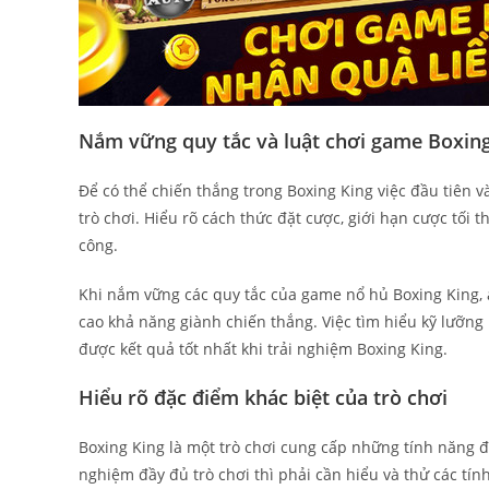
Nắm vững quy tắc và luật chơi game Boxin
Để có thể chiến thắng trong Boxing King việc đầu tiên 
trò chơi. Hiểu rõ cách thức đặt cược, giới hạn cược tối 
công.
Khi nắm vững các quy tắc của game nổ hủ Boxing King, 
cao khả năng giành chiến thắng. Việc tìm hiểu kỹ lưỡng
được kết quả tốt nhất khi trải nghiệm Boxing King.
Hiểu rõ đặc điểm khác biệt của trò chơi
Boxing King là một trò chơi cung cấp những tính năng 
nghiệm đầy đủ trò chơi thì phải cần hiểu và thử các tí