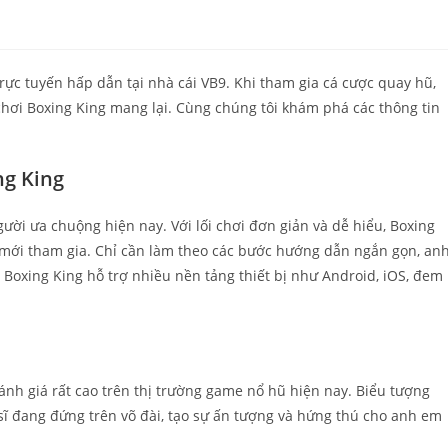
rực tuyến hấp dẫn tại nhà cái VB9. Khi tham gia cá cược quay hũ,
chơi Boxing King mang lại. Cùng chúng tôi khám phá các thông tin
ng King
ời ưa chuộng hiện nay. Với lối chơi đơn giản và dễ hiểu, Boxing
 mới tham gia. Chỉ cần làm theo các bước hướng dẫn ngắn gọn, an
 Boxing King hỗ trợ nhiều nền tảng thiết bị như Android, iOS, đem
h giá rất cao trên thị trường game nổ hũ hiện nay. Biểu tượng
 sĩ đang đứng trên võ đài, tạo sự ấn tượng và hứng thú cho anh em