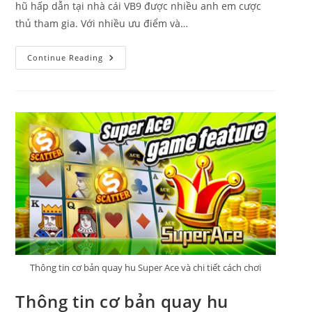
hũ hấp dẫn tại nhà cái VB9 được nhiều anh em cược
a
p
c
thủ tham gia. Với nhiều ưu điểm và…
u
u
a
t
b
t
h
l
e
H
Continue Reading
Ư
o
i
g
Ớ
N
r
s
o
G
D
:
h
r
Ẫ
N
e
y
C
Á
d
:
C
H
:
C
H
Ơ
I
N
Ổ
H
Ủ
D
R
A
G
O
N
T
R
Thông tin cơ bản quay hu Super Ace và chi tiết cách chơi
E
A
S
U
Thông tin cơ bản quay hu
R
E