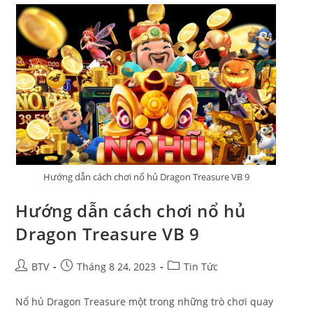
R
e
y
A
O
d
:
H
T
:
R
E
A
S
U
R
E
N
H
À
C
Á
I
V
B
9
V
À
Hướng dẫn cách chơi nổ hủ Dragon Treasure VB 9
M
Ẹ
O
H
Hướng dẫn cách chơi nổ hủ
A
Y
C
Dragon Treasure VB 9
H
O
T
Â
N
P
P
P
BTV
Tháng 8 24, 2023
Tin Tức
T
H
o
o
o
Ủ
s
s
s
Nổ hủ Dragon Treasure một trong những trò chơi quay
t
t
t